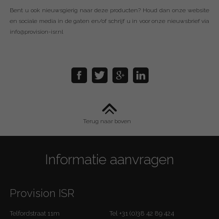
Bent u ook nieuwsgierig naar deze producten? Houd dan onze website
en sociale media in de gaten en/of schrijf u in voor onze nieuwsbrief via
info@provision-isr.nl
Terug naar boven
Informatie aanvragen
Provision ISR
Telfordstraat 11m
Tel +31 (0)38 42 89 424