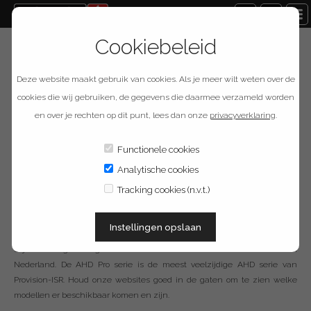
Cookiebeleid
16
FEB
Deze website maakt gebruik van cookies. Als je meer wilt weten over de
cookies die wij gebruiken, de gegevens die daarmee verzameld worden
en over je rechten op dit punt, lees dan onze
privacyverklaring
.
Functionele cookies
Analytische cookies
Nieuwe AHD Pro serie
Tracking cookies (n.v.t.)
Voor nieuwe en bestaande systemen
Instellingen opslaan
De Provision-ISR AHD camera's wijzigen naar het nieuwe en eigen
stijlvolle design. Een groot deel van de AHD Pro serie is al beschikbaar in
Nederland. De AHD Pro serie is de meest veelzijdige AHD serie van
Provision-ISR. Houd onze websites goed in de gaten om te zien welke
modellen er beschikbaar komen en zijn.