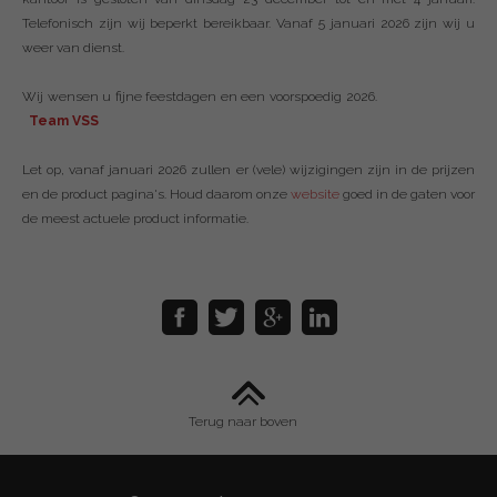
Telefonisch zijn wij beperkt bereikbaar. Vanaf 5 januari 2026 zijn wij u
weer van dienst.
Wij wensen u fijne feestdagen en een voorspoedig 2026.
Team VSS
Let op, vanaf januari 2026 zullen er (vele) wijzigingen zijn in de prijzen
en de product pagina's. Houd daarom onze
website
goed in de gaten voor
de meest actuele product informatie.
Terug naar boven