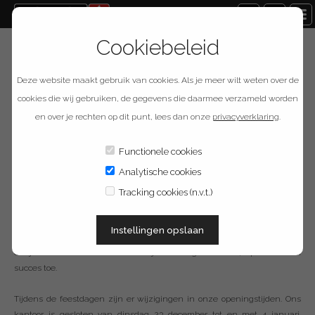
Cookiebeleid
12
DEC
Deze website maakt gebruik van cookies. Als je meer wilt weten over de
cookies die wij gebruiken, de gegevens die daarmee verzameld worden
en over je rechten op dit punt, lees dan onze
privacyverklaring
.
Functionele cookies
Analytische cookies
Gewijzigde openingstijden
Tracking cookies (n.v.t.)
Fijne feestdagen en een voorspoedig 2026
Instellingen opslaan
Wij willen u danken voor uw vertrouwen afgelopen jaar en wensen jullie
en je familie voor het komende jaar veel gezondheid, sportiviteit en
succes toe.
Tijdens de feestdagen zijn er wijzigingen in onze openingstijden. Ons
kantoor is gesloten van dinsdag 23 december tot en met 4 januari.