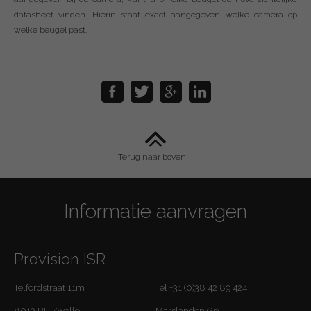
datasheet vinden. Hierin staat exact aangegeven welke camera op
welke beugel past.
Terug naar boven
Informatie aanvragen
Provision ISR
Telfordstraat 11m
Tel +31 (0)38 42 89 424
8013 RL Zwolle
Marslanden G6