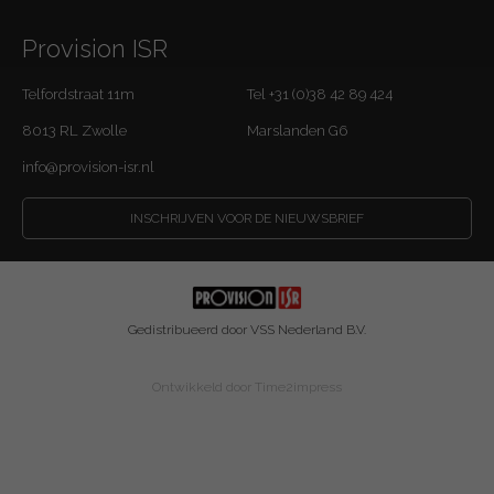
Provision ISR
Telfordstraat 11m
Tel +31 (0)38 42 89 424
8013 RL Zwolle
Marslanden G6
info@provision-isr.nl
INSCHRIJVEN VOOR DE NIEUWSBRIEF
Gedistribueerd door VSS Nederland B.V.
Ontwikkeld door
Time2impress