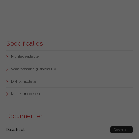
Specificaties
Montageadapter
Weerbestendig klasse IP64
DI-FIX modellen
I2- , I4- modellen
Documenten
Datasheet
Download