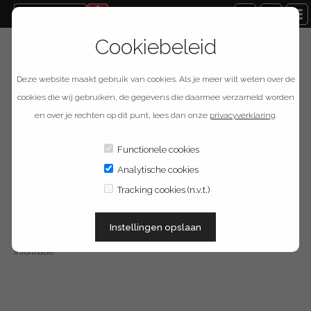
Cookiebeleid
Terug naar overzicht
Deze website maakt gebruik van cookies. Als je meer wilt weten over de
Provision ISR PR-
cookies die wij gebruiken, de gegevens die daarmee verzameld worden
en over je rechten op dit punt, lees dan onze
privacyverklaring
.
JB12IP64
Functionele cookies
Analytische cookies
Omschrijving
Tracking cookies (n.v.t.)
Montageadapter voor diverse camera's uit het Provision-ISR programma.
Instellingen opslaan
Te combineren met DI-FIX en I2- , I4- modellen. Zie datasheet voor meer
informatie.