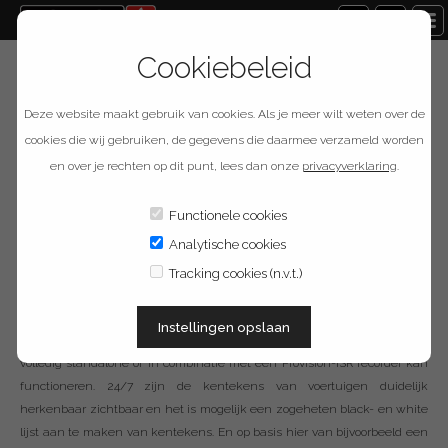
Cookiebeleid
Terug naar overzicht
Deze website maakt gebruik van cookies. Als je meer wilt weten over de
Provision ISR I6-
cookies die wij gebruiken, de gegevens die daarmee verzameld worden
en over je rechten op dit punt, lees dan onze
privacyverklaring
.
320LPR-MVF2
Functionele cookies
Analytische cookies
Omschrijving
Tracking cookies (n.v.t.)
De I6-320LPR-MVF2 van Provision-ISR is een professionele
Instellingen opslaan
kentekencamera met geïntegreerde kentekenregistratie software die
volledig standalone of in combinatie met een Provision-ISR recorder kan
functioneren. 24/7 zijn de kentekens van voertuigen duidelijk
herkenbaar zichtbaar en het is mogelijk een zogeheten black- en white
lijst aan te maken van kentekens. En op basis hier van bijvoorbeeld een