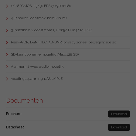
1/2.8 "CMOS, 25/30 FPS @ 1920x1080
4 IR power-leds (max. bereik 60m)
3 instelbare videostreams, H.265/ H.264/ MJPEG
Real-WDR, D&N, HLC, 3D-DNR, privacy zones, bewegingsdetec
SD-kaart opname mogelijk (Max. 128 GB)
Alarmen, 2-weg audio mogelijk
Voedingsspanning 12Vdc/ PoE
Documenten
Brochure
Download
Datasheet
Download