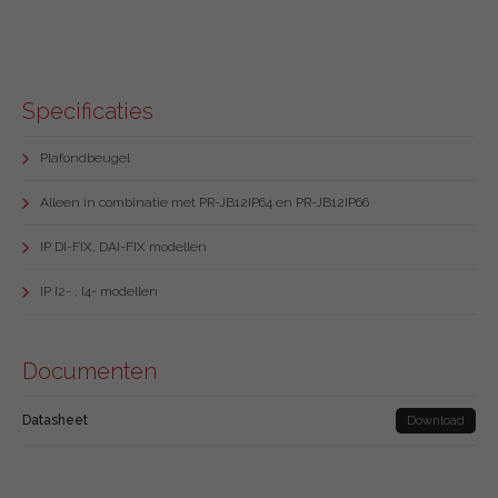
Specificaties
Plafondbeugel
Alleen in combinatie met PR-JB12IP64 en PR-JB12IP66
IP DI-FIX, DAI-FIX modellen
IP I2- , I4- modellen
Documenten
Datasheet
Download