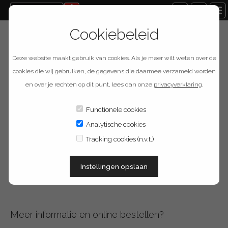
Cookiebeleid
Terug naar overzicht
Deze website maakt gebruik van cookies. Als je meer wilt weten over de
Provision ISR PR-CB12
cookies die wij gebruiken, de gegevens die daarmee verzameld worden
en over je rechten op dit punt, lees dan onze
privacyverklaring
.
Functionele cookies
Omschrijving
Analytische cookies
Tracking cookies (n.v.t.)
Plafondbeugel voor diverse camera's uit het Provision-ISR programma.
Alleen te combineren met PR-JB12IP64 en PR-JB12IP66. Zie datasheet
voor meer informatie.
Instellingen opslaan
Meer informatie en online bestellen?