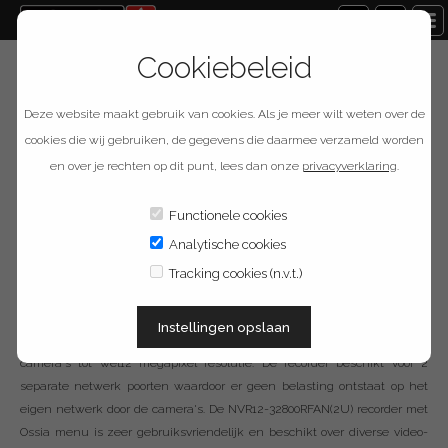
Cookiebeleid
Terug naar overzicht
Deze website maakt gebruik van cookies. Als je meer wilt weten over de
Provision ISR NVR12-
cookies die wij gebruiken, de gegevens die daarmee verzameld worden
en over je rechten op dit punt, lees dan onze
privacyverklaring
.
32800RFAN(2U)
Functionele cookies
Analytische cookies
Omschrijving
Tracking cookies (n.v.t.)
De NVR12-32800RFAN(2U) van Provision-ISR is een professionele 32
Instellingen opslaan
kanaals netwerk recorder die NDAA compliance is en geschikt voor
camera's tot wel12 megapixel resolutie. De recorder beschikt voor 2
separate netwerk poorten waardoor er geen belasting ontstaat op het
eigen netwerk door de camera's. De NVR12-32800RFAN(2U) recorder met
Ossia menu is zeer gebruiksvriendelijk en beschikt over diverse video-