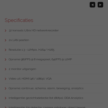
Specificaties
32 kanaals Ultra HD netwerkrecorder
2x LAN poorten
Resolutie 1.3 - 12Mpix, H264/ H265
Opname 960FPS @ 8 megapixel, 640FPS @ 12MP
2 monitor uitgangen
Video uit: HDMI (4K/ 1080p), VGA
Opname: continue, schema, alarm, beweging, analytics
Intelligentie: gezichtsdetectie (tot 180fps), DDA Analytics
Intelligentie: lijn detectie, camera sabotage, object bewak