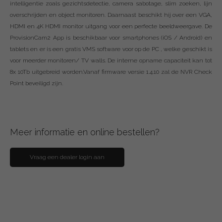
intelligentie zoals gezichtsdetectie, camera sabotage, slim zoeken, lijn
overschrijden en object monitoren. Daarnaast beschikt hij over een VGA,
HDMI en 4K HDMI monitor uitgang voor een perfecte beeldweergave. De
ProvisionCam2 App is beschikbaar voor smartphones (iOS / Android) en
tablets en er is een gratis VMS software voor op de PC , welke geschikt is
voor meerder monitoren/ TV walls. De interne opname capaciteit kan tot
8x 10Tb uitgebreid worden.Vanaf firmware versie 1.4.10 zal de NVR Check
Point beveiligd zijn.
Meer informatie en online bestellen?
Vraag een dealer login aan