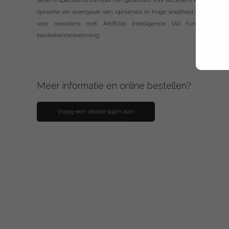
serie is speciaal ontworpen en gebouwd voor recorders welke 24/7 
opname en weergave van opnames in hoge snelheid en kwaliteit. 
voor recorders met Artificial Intelligence (AI) functies zoal
kentekenherkenning.
Meer informatie en online bestellen?
Vraag een dealer login aan