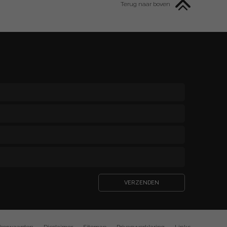
Terug naar boven
VERZENDEN
oorwaarden
Disclaimer
Sitemap
Privacyverklaring
Links