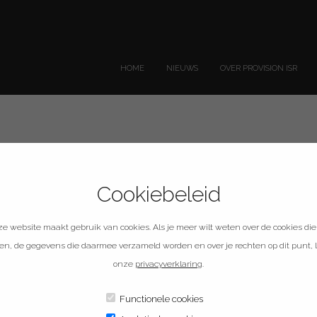
HOME
NIEUWS
OVER PROVISION ISR
Cookiebeleid
Pro 8TB
e website maakt gebruik van cookies. Als je meer wilt weten over de cookies die
en, de gegevens die daarmee verzameld worden en over je rechten op dit punt, 
onze
privacyverklaring
.
Functionele cookies
maximaal 64 HD-camera's. De S300 Pro