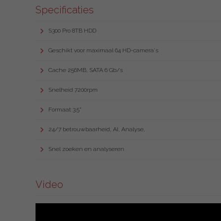
Specificaties
S300 Pro 8TB HDD
Geschikt voor maximaal 64 HD-camera's
Cache 256MB, SATA 6 Gb/s
Snelheid 7200rpm
Formaat 3.5"
24/7 betrouwbaarheid, AI, Analyse,
Snel zoeken en analyseren
Video