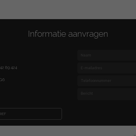
Informatie aanvragen
 42 89 424
 G6
IEF
V