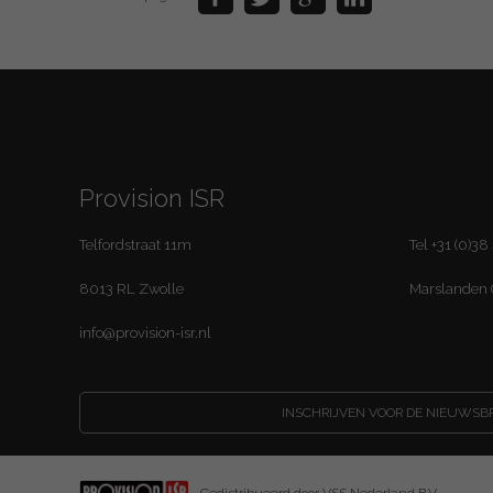
Provision ISR
Telfordstraat 11m
Tel +31 (0)38
8013 RL Zwolle
Marslanden
info@provision-isr.nl
INSCHRIJVEN VOOR DE NIEUWSBR
Gedistribueerd door VSS Nederland B.V.