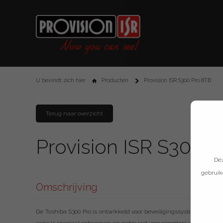
U bevindt zich hier
Producten
Provision ISR S300 Pro 8TB
Terug naar overzicht
Provision ISR S300 
Dez
gebruik
Omschrijving
De Toshiba S300 Pro is ontwikkeld voor beveiligingssystemen met 