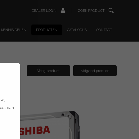
DEALER LOGIN
ZOEK PRODUCT
KENNIS DELEN
PRODUCTEN
CATALOGUS
CONTACT
Vorig product
Volgend product
 wij
lees dan