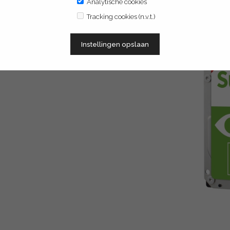
beschikbaar moeten zijn voor realtime
Analytische cookies
De Pro serie is de perfecte harddisk
Tracking cookies (n.v.t.)
s object-, gezicht-, voertuig-, en
Instellingen opslaan