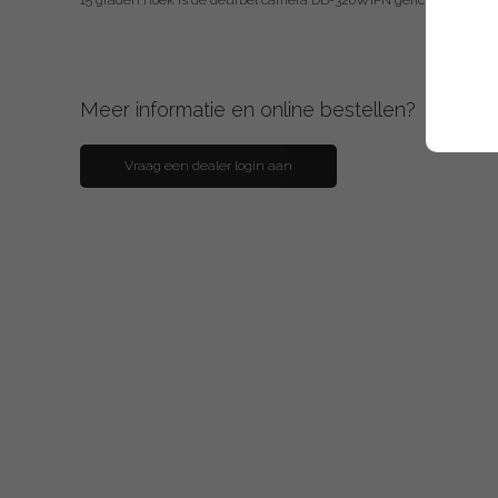
15 graden hoek is de deurbel camera DB-320WIPN gericht op de per
Meer informatie en online bestellen?
Vraag een dealer login aan