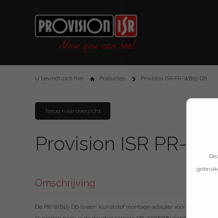
U bevindt zich hier
Producten
Provision ISR PR-WB15-DB
Terug naar overzicht
Provision ISR PR-W
Dez
gebruik
Omschrijving
De PR-WB15-DB is een kunststof montage adapter voor bevestiging 