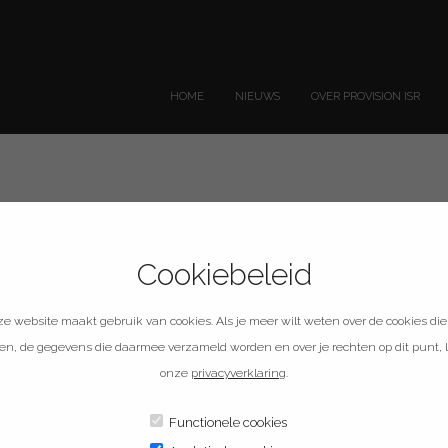
HOME
NIEUWS
OVER PROVISION ISR
Cookiebeleid
B15-DB
e website maakt gebruik van cookies. Als je meer wilt weten over de cookies die
en, de gegevens die daarmee verzameld worden en over je rechten op dit punt, 
onze
privacyverklaring
.
Functionele cookies
op bijvoorbeeld een deurpost. Door de