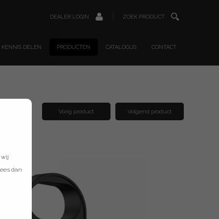
DEALER LOGIN
ZOEK PRODUCT
KENNIS DELEN
PRODUCTEN
CATALOGUS
CONTACT
Vorig product
Volgend product
 wij
lees dan