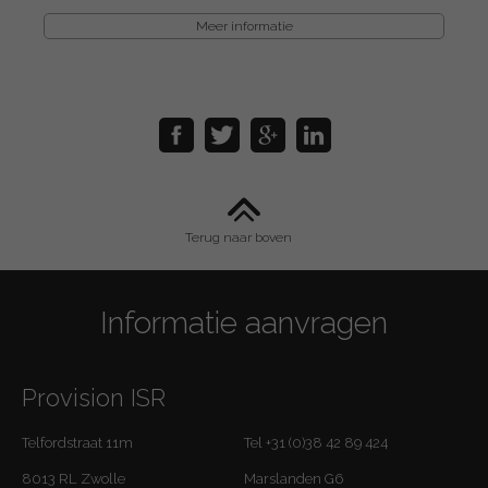
Meer informatie
Terug naar boven
Informatie aanvragen
Provision ISR
Telfordstraat 11m
Tel +31 (0)38 42 89 424
8013 RL Zwolle
Marslanden G6