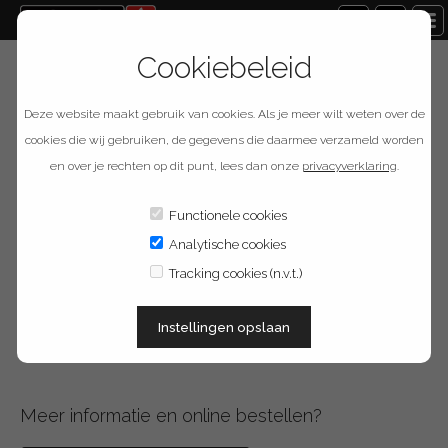
Cookiebeleid
Terug naar overzicht
Deze website maakt gebruik van cookies. Als je meer wilt weten over de
Provision ISR PR-
cookies die wij gebruiken, de gegevens die daarmee verzameld worden
en over je rechten op dit punt, lees dan onze
privacyverklaring
.
CB50
Functionele cookies
Analytische cookies
Omschrijving
Tracking cookies (n.v.t.)
Plafondbeugel voor Fish-Eye camera's uit het Provision-ISR programma.
Instellingen opslaan
Meer informatie en online bestellen?