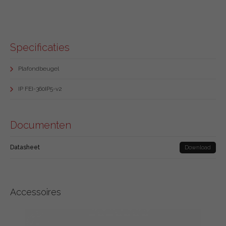
Specificaties
Plafondbeugel
IP FEI-360IP5-v2
Documenten
Datasheet
Download
Accessoires