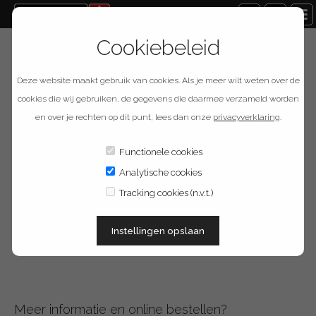
Cookiebeleid
Terug naar overzicht
Deze website maakt gebruik van cookies. Als je meer wilt weten over de
Provision ISR PR-CB-
cookies die wij gebruiken, de gegevens die daarmee verzameld worden
en over je rechten op dit punt, lees dan onze
privacyverklaring
.
Z
Functionele cookies
Analytische cookies
Omschrijving
Tracking cookies (n.v.t.)
Plafondbeugel voor montage voor de Z4-, Z5-, Z6- PTZ camera's van
Instellingen opslaan
Provision-ISR.
Meer informatie en online bestellen?