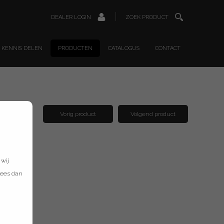
DEALER LOGIN
ZOEK PRODUCT
KENNIS DELEN
PRODUCTEN
CATALOGUS
CONTACT
Vorig product
Volgend product
 wij
lees dan