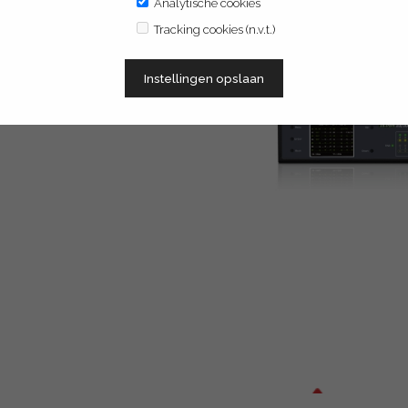
igingsbranche. De switch met 16 PoE
Analytische cookies
eschikt over een CCTV stand voor het
Tracking cookies (n.v.t.)
imum van 250 meter. Met een maximaal
n de PoES-16250CL+2G+2SFP diverse
Instellingen opslaan
ïntegreerde kleurendisplay geeft o.a.
andbreedte weer. Ook het maken van