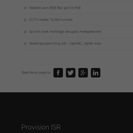
Voldoet aan IEEE 802.3af/at PoE
CCTV mode, VLAN functie
19 inch rack montage beugels meegeleverd
Voedingsspanning 100 - 240VAC, 250W max.
Deel deze pagina
Provision ISR