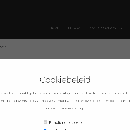
HOME
NIEUWS
OVER PROVISION ISR
G+2SFP
Cookiebeleid
-16250CL+2G+2SFP
e website maakt gebruik van cookies. Als je meer wilt weten over de cookies die
en, de gegevens die daarmee verzameld worden en over je rechten op dit punt, 
onze
privacyverklaring
.
Functionele cookies
2G+2SFP van Provision-ISR met