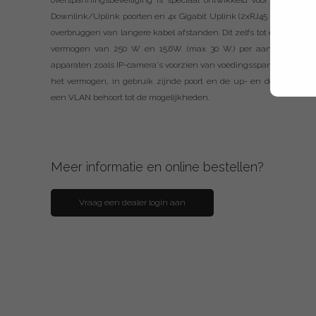
overspanningsbeveiliging is speciaal ontwikkeld voor de beveil
Downlink/Uplink poorten en 4x Gigabit Uplink (2xRJ45 / 2xSFP), b
overbruggen van langere kabel afstanden. Dit zelfs tot een max
vermogen van 250 W en 15.6W. (max 30 W.) per aansluiting ka
apparaten zoals IP-camera's voorzien van voedingsspanning. Het ge
het vermogen, in gebruik zijnde poort en de up- en downloadbr
een VLAN behoort tot de mogelijkheden.
Meer informatie en online bestellen?
Vraag een dealer login aan