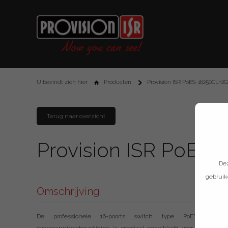
U bevindt zich hier
Producten
Provision ISR PoES-16250CL+2
Terug naar overzicht
Provision ISR PoES
Dez
gebruik
Omschrijving
De professionele 16-poorts switch type PoES-16250CL+