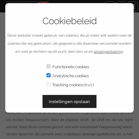
Cookiebeleid
Terug naar overzicht
Deze website maakt gebruik van cookies. Als je meer wilt weten over de
Provision ISR I4-
cookies die wij gebruiken, de gegevens die daarmee verzameld worden
en over je rechten op dit punt, lees dan onze
privacyverklaring
.
340IP5VF+
Functionele cookies
Analytische cookies
Omschrijving
Tracking cookies (n.v.t.)
De Provision-ISR I4-340IP5VF+ is een 4 megapixel bullet camera met H.265
Instellingen opslaan
compressie uit de Eye-Sight serie. Deze weerbestendige ONVIF camera
heeft een instelbare lens van 3.3-11mm en is geschikt voor zowel binnen
als buiten toepassingen. Door de digitale WDR, 3D-DNR en de low light
sensor staat deze camera garant voor een kwalitatief hoogwaardig beeld.
Verder beschikt de camera over instelbare bewegingsdetectie en is het