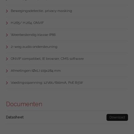
Bewegingsdetectie, privacy masking
H.265/ H.264, ONVIF
Weerbestendig klasse IP66
2-weg audio ondersteuning
ONVIF compatibel, IE browser, CMS software
Afmetingen (ØxL) 109x284 mm
Voedingsspanning: 12Vdc/600mA, PoE 8.5W
Documenten
Datasheet
Download