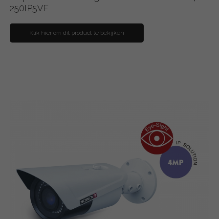
250IP5VF
Klik hier om dit product te bekijken