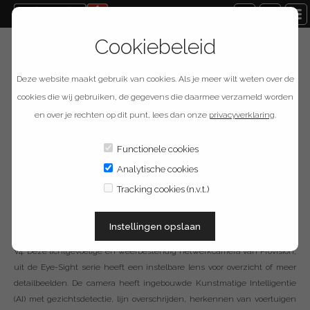
Cookiebeleid
Terug naar overzicht
Deze website maakt gebruik van cookies. Als je meer wilt weten over de
Provision ISR DI-
cookies die wij gebruiken, de gegevens die daarmee verzameld worden
en over je rechten op dit punt, lees dan onze
privacyverklaring
.
360IPEN-MVF-V4
Functionele cookies
Analytische cookies
Omschrijving
Tracking cookies (n.v.t.)
6 Megapixel, geïntegreerde cyberbeveiliging, IR power leds, vele slimme
Instellingen opslaan
AI functies zijn slechts enkele eigenschappen van de DI-360IPEN-MVF-
V4. Deze lichtgevoelige en weerbestendig netwerkcamera van Provision,
uit de Eye-Sight serie heeft een instelbare lens voor overzicht of meer
detailbeelden. De camera heeft ingebouwde Kunstmatige Intelligentie
(AI) met gezichtsdetectie, lijn overschrijden, herkennen van voertuigen