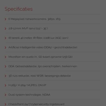
Specificaties
6 Megapixel netwerkcamera, 30fps, 16:9
2.8-12mm MVF-lens (112°- 35°)
IR bereik 40 meter, IR-filter, 0.008 lux (AGC aan)
Artificial Intelligentie video (DDA2 + gezichtsdetectie)
Microfoon en audio in, SD-kaart opname (256 Gb)
DDA: Gebiedsdetectie, lijn overschrijden, herkennen
3D ruis reductie, real-WDR, bewegings detectie
H.265/ H.264/ MJPEG, ONVIF
Dual system technologie, NDAA
CheckPoint 24/7 cybersecurity ingebouwd