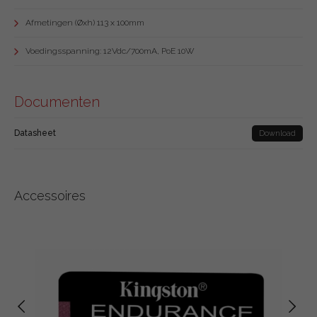
Afmetingen (Øxh) 113 x 100mm
Voedingsspanning: 12Vdc/700mA, PoE 10W
Documenten
Datasheet
Download
Accessoires