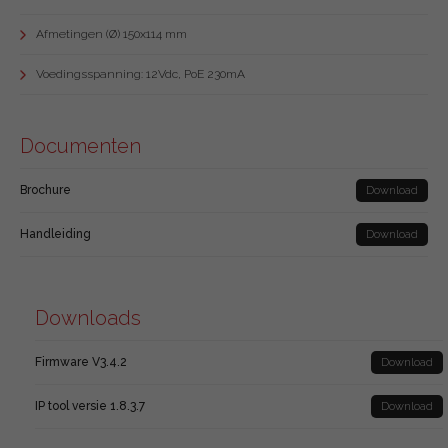
Afmetingen (Ø) 150x114 mm
Voedingsspanning: 12Vdc, PoE 230mA
Documenten
Brochure
Download
Handleiding
Download
Downloads
Firmware V3.4.2
Download
IP tool versie 1.8.3.7
Download