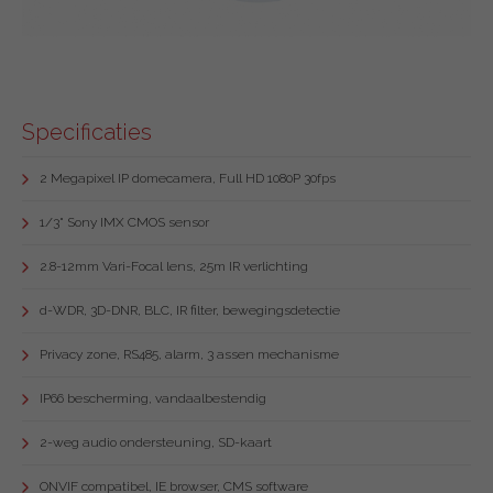
Specificaties
2 Megapixel IP domecamera, Full HD 1080P 30fps
1/3" Sony IMX CMOS sensor
2.8-12mm Vari-Focal lens, 25m IR verlichting
d-WDR, 3D-DNR, BLC, IR filter, bewegingsdetectie
Privacy zone, RS485, alarm, 3 assen mechanisme
IP66 bescherming, vandaalbestendig
2-weg audio ondersteuning, SD-kaart
ONVIF compatibel, IE browser, CMS software