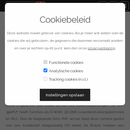
Cookiebeleid
Terug naar overzicht
Deze website maakt gebruik van cookies. Als je meer wilt weten over de
Provision ISR DAI-
cookies die wij gebruiken, de gegevens die daarmee verzameld worden
en over je rechten op dit punt, lees dan onze
privacyverklaring
.
390IPVF
Functionele cookies
Analytische cookies
Omschrijving
Tracking cookies (n.v.t.)
De Provision-ISR DAI-390IPVF is een 2 megapixel (1080P)
Instellingen opslaan
vandaalbestendige dome camera met een 2.8-12mm varifocal lens. Deze
dome is geschikt voor zowel binnen als buitentoepassingen. De DAI-
390IPVF heeft functies als D-WDR, 3D-DNR ruisonderdrukkingstechniek
en BLC. Door de toegepaste Sony IMX sensor staat deze camera garant
voor een kwalitatief hoogwaardig HD beeld. De IR-leds hebben een